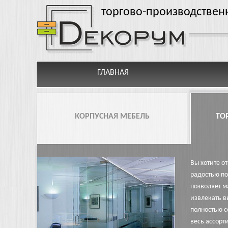
Перейти к основному содержанию
торгово-производствен
ГЛАВНАЯ
КОРПУСНАЯ МЕБЕЛЬ
ТО
Вы хотите о
радостью по
позволяет м
извлекать в
полностью с
весь ассорт