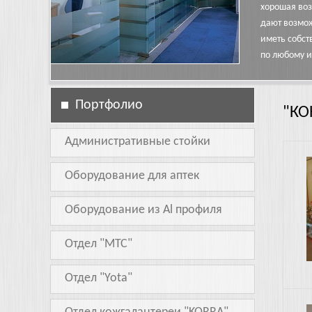
хорошая воз
дают возмож
иметь собст
по любому и
Портфолио
"КО
Административные стойки
1.jpg
Оборудование для аптек
Оборудование из Al профиля
Отдел "МТС"
Отдел "Yota"