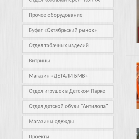
Отдел кожгалантереи "KORRA"
5.jpg
Прочее оборудование
Буфет «Октябрьский рынок»
Отдел табачных изделий
Витрины
9.JP
Магазин «ДЕТАЛИ БМВ»
Отдел игрушек в Детском Парке
Отдел детской обуви "Антилопа"
Магазины одежды
Обла
Проекты