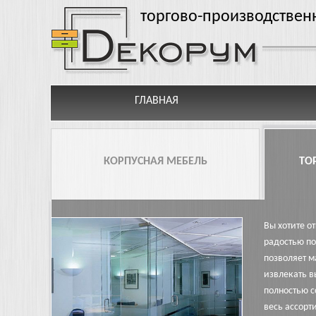
Перейти к основному содержанию
торгово-производствен
ГЛАВНАЯ
КОРПУСНАЯ МЕБЕЛЬ
ТО
Вы хотите о
радостью по
позволяет м
извлекать в
полностью с
весь ассорт