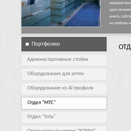
хорошая воз
дают возмож
иметь собст
по любому и
Портфолио
ОТД
Административные стойки
2015
Оборудование для аптек
Оборудование из Al профиля
Отдел "МТС"
Отдел "Yota"