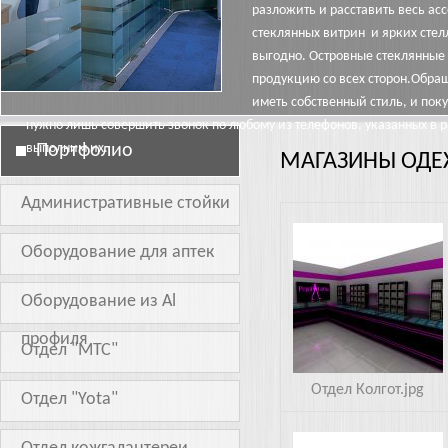
разложить и расставить весь а
стеклянных витрин и ярких сте
выгодно. Островные стеклянные
продукцию со всех сторон.Обращ
иметь собственный стиль, и пок
нужно лишь совершить звонок по любому из телефонов, указанных в 
выполним их.
Портфолио
МАГАЗИНЫ ОД
Административные стойки
Колгот.jpg
Оборудование для аптек
Оборудование из Al
профиля
Отдел "МТС"
Отдел Колгот.jpg
Отдел "Yota"