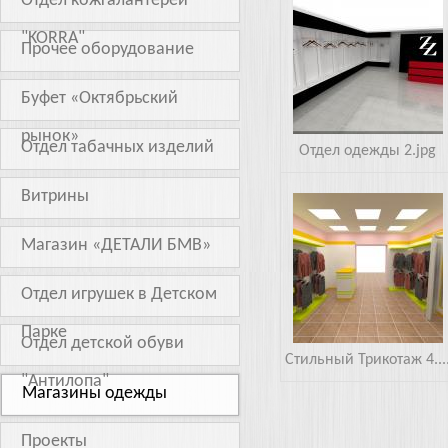
Отдел кожгалантереи
одежды 2.jpg
"KORRA"
Прочее оборудование
Буфет «Октябрьский
рынок»
Отдел табачных изделий
Отдел одежды 2.jpg
Витрины
Трикотаж 4.jpg
Магазин «ДЕТАЛИ БМВ»
Отдел игрушек в Детском
Парке
Отдел детской обуви
Стильный Трикотаж 4...
"Антилопа"
Магазины одежды
Проекты