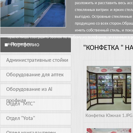
разложить и расставить весь а
стеклянных витрин и ярких сте
выгодно. Островные стеклянные
продукцию со всех сторон.Обращ
иметь собственный стиль, и пок
нужно лишь совершить звонок по любому из телефонов, указанных в 
выполним их.
Портфолио
"КОНФЕТКА " 
Административные стойки
Южная 1.JPG
Оборудование для аптек
Оборудование из Al
профиля
Отдел "МТС"
Конфетка Южная 1.JPG
Отдел "Yota"