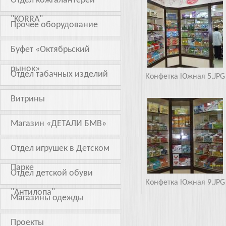
Отдел кожгалантереи
Южная 5.JPG
"KORRA"
Прочее оборудование
Буфет «Октябрьский
рынок»
Отдел табачных изделий
Конфетка Южная 5.JPG
Витрины
Южная 9.JPG
Магазин «ДЕТАЛИ БМВ»
Отдел игрушек в Детском
Парке
Отдел детской обуви
Конфетка Южная 9.JPG
"Антилопа"
Магазины одежды
Проекты